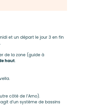
midi et un départ le jour 3 en fin
.
der de la zone (guide à
de haut
.
ella.
tre côté de l’Arno).
l s’agit d’un système de bassins