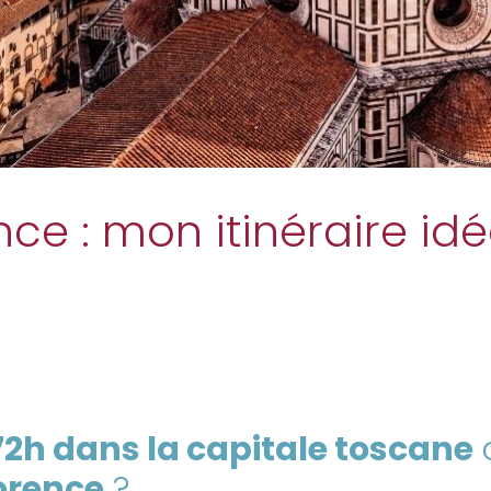
nce : mon itinéraire idé
72h dans la capitale toscane
lorence
?