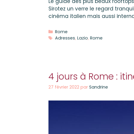
Le guide des plus beaux rooftops
Sirotez un verre le regard tranq
cinéma italien mais aussi interna
Catégories
Rome
Étiquettes
Adresses
,
Lazio
,
Rome
4 jours à Rome : itin
27 février 2022
par
Sandrine