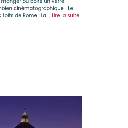
r manger ou boire un verre
combien cinématographique ! Le
s toits de Rome : La …
Lire la suite