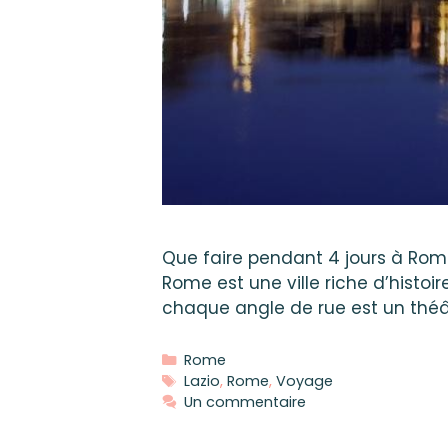
Que faire pendant 4 jours à Rome
Rome est une ville riche d’histo
chaque angle de rue est un théât
Catégories
Rome
Étiquettes
Lazio
,
Rome
,
Voyage
Un commentaire