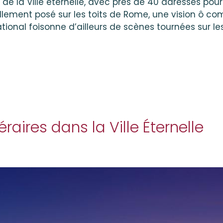
 de la Ville éternelle, avec près de 40 adresses pou
uillement posé sur les toits de Rome, une vision ô 
tional foisonne d’ailleurs de scènes tournées sur le
éraires dans la Ville Éternelle