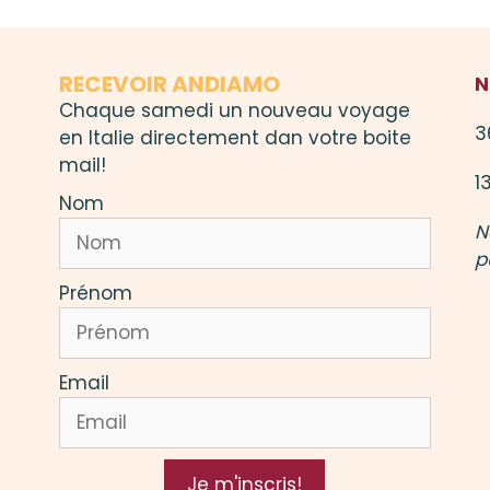
RECEVOIR ANDIAMO
N
Chaque samedi un nouveau voyage
3
en Italie directement dan votre boite
mail!
1
Nom
N
p
Prénom
Email
Je m'inscris!