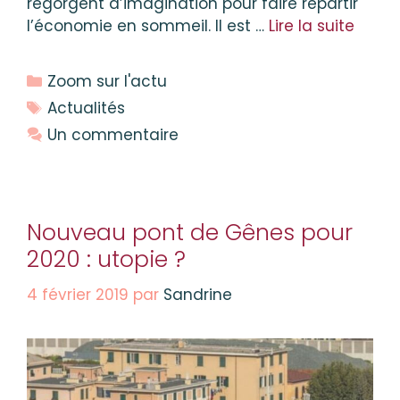
regorgent d’imagination pour faire repartir
l’économie en sommeil. Il est …
Lire la suite
Catégories
Zoom sur l'actu
Étiquettes
Actualités
Un commentaire
Nouveau pont de Gênes pour
2020 : utopie ?
4 février 2019
par
Sandrine