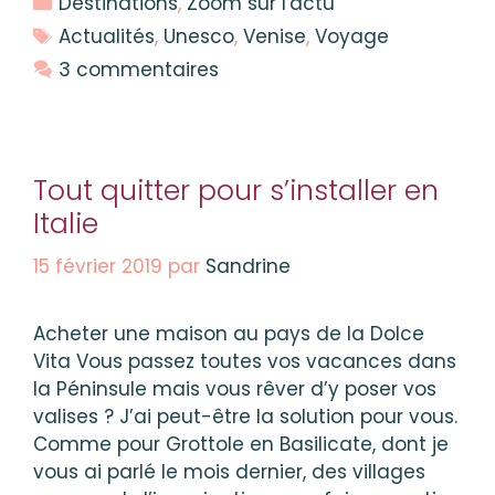
Destinations
,
Zoom sur l'actu
Étiquettes
Actualités
,
Unesco
,
Venise
,
Voyage
3 commentaires
Tout quitter pour s’installer en
Italie
15 février 2019
par
Sandrine
Acheter une maison au pays de la Dolce
Vita Vous passez toutes vos vacances dans
la Péninsule mais vous rêver d’y poser vos
valises ? J’ai peut-être la solution pour vous.
Comme pour Grottole en Basilicate, dont je
vous ai parlé le mois dernier, des villages