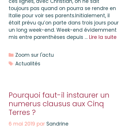
ces lignes, avec Christian, on ne sait
toujours pas quand on pourra se rendre en
Italie pour voir ses parents.Initialement, il
était prévu qu’on parte dans trois jours pour
un long week-end. Week-end évidemment
mis entre parenthèses depuis …
Lire la suite
Catégories
Zoom sur l'actu
Étiquettes
Actualités
Pourquoi faut-il instaurer un
numerus clausus aux Cinq
Terres ?
6 mai 2019
par
Sandrine