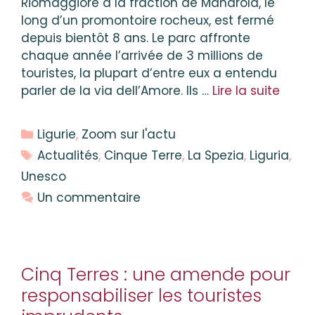
Riomaggiore à la fraction de Manarola, le
long d’un promontoire rocheux, est fermé
depuis bientôt 8 ans. Le parc affronte
chaque année l’arrivée de 3 millions de
touristes, la plupart d’entre eux a entendu
parler de la via dell’Amore. Ils …
Lire la suite
Catégories
Ligurie
,
Zoom sur l'actu
Étiquettes
Actualités
,
Cinque Terre
,
La Spezia
,
Liguria
,
Unesco
Un commentaire
Cinq Terres : une amende pour
responsabiliser les touristes