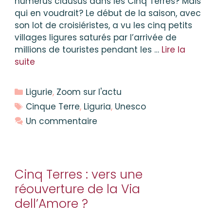
numerus clausus dans les Cinq Terres? Mais
qui en voudrait? Le début de la saison, avec
son lot de croisiéristes, a vu les cinq petits
villages ligures saturés par l’arrivée de
millions de touristes pendant les …
Lire la
suite
Catégories
Ligurie
,
Zoom sur l'actu
Étiquettes
Cinque Terre
,
Liguria
,
Unesco
Un commentaire
Cinq Terres : vers une
réouverture de la Via
dell’Amore ?