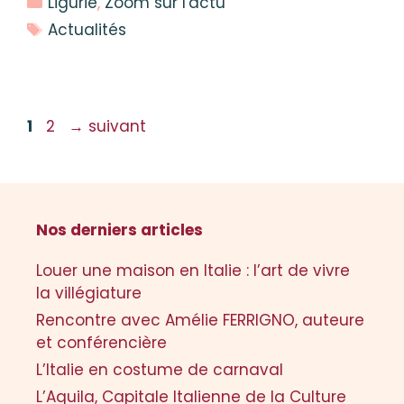
Ligurie
,
Zoom sur l'actu
Étiquettes
Actualités
Page
Page
1
2
→
suivant
Nos derniers articles
Louer une maison en Italie : l’art de vivre
la villégiature
Rencontre avec Amélie FERRIGNO, auteure
et conférencière
L’Italie en costume de carnaval
L’Aquila, Capitale Italienne de la Culture