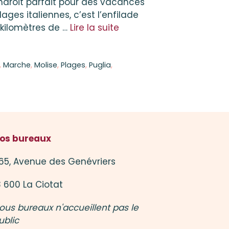
endroit parfait pour des vacances
lages italiennes, c’est l’enfilade
 kilomètres de …
Lire la suite
,
Marche
,
Molise
,
Plages
,
Puglia
,
os bureaux
65, Avenue des Genévriers
3 600 La Ciotat
ous bureaux n'accueillent pas le
ublic