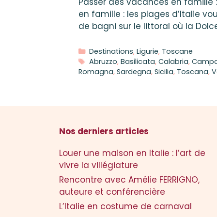
Passer des vacances en famille : 
en famille : les plages d’Italie vo
de bagni sur le littoral où la Do
Catégories
Destinations
,
Ligurie
,
Toscane
Étiquettes
Abruzzo
,
Basilicata
,
Calabria
,
Campa
Romagna
,
Sardegna
,
Sicilia
,
Toscana
,
V
Nos derniers articles
Louer une maison en Italie : l’art de
vivre la villégiature
Rencontre avec Amélie FERRIGNO,
auteure et conférencière
L’Italie en costume de carnaval