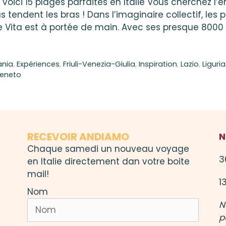
voici 15 plages parfaites en Italie Vous cherchez l’
us tendent les bras ! Dans l’imaginaire collectif, les p
lce Vita est à portée de main. Avec ses presque 8000
nia
,
Expériences
,
Friuli-Venezia-Giulia
,
Inspiration
,
Lazio
,
Liguria
eneto
RECEVOIR ANDIAMO
N
Chaque samedi un nouveau voyage
3
en Italie directement dan votre boite
mail!
1
Nom
N
p