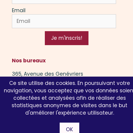
Email
Je m'inscris!
Nos bureaux
365, Avenue des Genévriers
Ce site utilise des cookies. En poursuivant votre
13 600 La Ciotat
navigation, vous acceptez que vos données soien
collectées et analysées afin de réaliser des
Nous bureaux n'accueillent pas le public
statistiques anonymes de visites dans le but
d'améliorer l'expérience utilisateur.
© 2019-2026 B. Italie –
CGV
–
Mentions légales
– Tous
OK
droits réservés