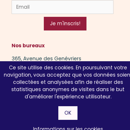
Je m'inscris!
Nos bureaux
365, Avenue des Genévriers
Ce site utilise des cookies. En poursuivant votre
13 600 La Ciotat
navigation, vous acceptez que vos données soien
collectées et analysées afin de réaliser des
Nous bureaux n'accueillent pas le public
statistiques anonymes de visites dans le but
d'améliorer l'expérience utilisateur.
© 2019-2026 B. Italie –
CGV
–
Mentions légales
– Tous
OK
droits réservés
© 2026 B. Italie
• Construit avec
GeneratePress
Informations sur les cookies