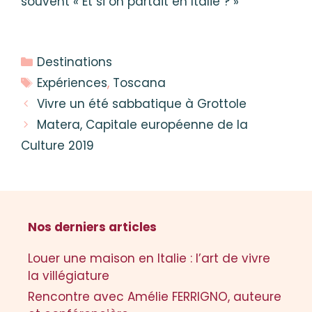
souvent « Et si on partait en Italie ? »
Catégories
Destinations
Étiquettes
Expériences
,
Toscana
Vivre un été sabbatique à Grottole
Matera, Capitale européenne de la
Culture 2019
Nos derniers articles
Louer une maison en Italie : l’art de vivre
la villégiature
Rencontre avec Amélie FERRIGNO, auteure