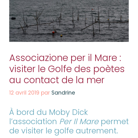
Associazione per il Mare :
visiter le Golfe des poètes
au contact de la mer
12 avril 2019
par
Sandrine
À bord du Moby Dick
l’association
Per Il Mare
permet
de visiter le golfe autrement.