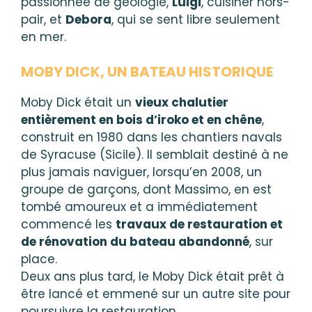
passionnée de géologie,
Luigi
, cuisiner hors-
pair, et
Debora
, qui se sent libre seulement
en mer.
MOBY DICK, UN BATEAU HISTORIQUE
Moby Dick était un
vieux chalutier
entièrement en bois d’iroko et en chêne
,
construit en 1980 dans les chantiers navals
de Syracuse (Sicile). Il semblait destiné à ne
plus jamais naviguer, lorsqu’en 2008, un
groupe de garçons, dont Massimo, en est
tombé amoureux et a immédiatement
commencé les
travaux de restauration et
de rénovation du bateau abandonné
, sur
place.
Deux ans plus tard, le Moby Dick était prêt à
être lancé et emmené sur un autre site pour
poursuivre la restauration.