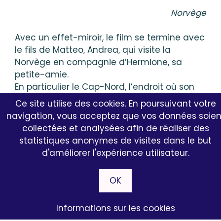
Norvège
Avec un effet-miroir, le film se termine avec
le fils de Matteo, Andrea, qui visite la
Norvège en compagnie d’Hermione, sa
petite-amie.
En particulier le Cap-Nord, l’endroit où son
père et Nicola étaient censés aller
Ce site utilise des cookies. En poursuivant votre
ensemble au cours de l’été 1966.
navigation, vous acceptez que vos données soien
Voyage qu’ils ne feront jamais ensemble.
collectées et analysées afin de réaliser des
statistiques anonymes de visites dans le but
La scène finale est une lettre qu’Andrea
d'améliorer l'expérience utilisateur.
envoie à son oncle, Nicola, une sorte de
message d’espérance pour la nouvelle
OK
génération.
Informations sur les cookies