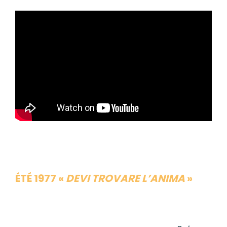
ÉTÉ 1977 «
DEVI TROVARE L’ANIMA
»